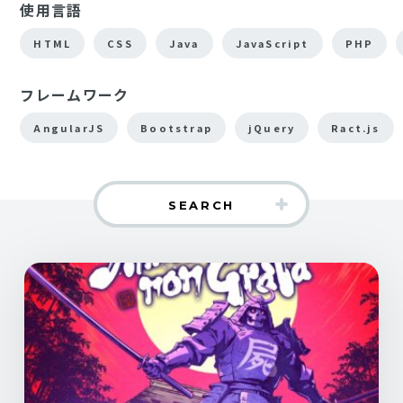
使用言語
HTML
CSS
Java
JavaScript
PHP
フレームワーク
AngularJS
Bootstrap
jQuery
Ract.js
SEARCH