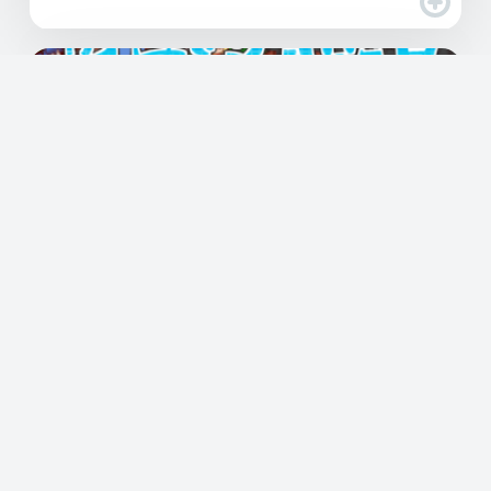
NintendoSwitchダウンロード専用ソフ
ト『東方少女綺想譚』 配信開始のお知ら
せ
使用言語
Unity