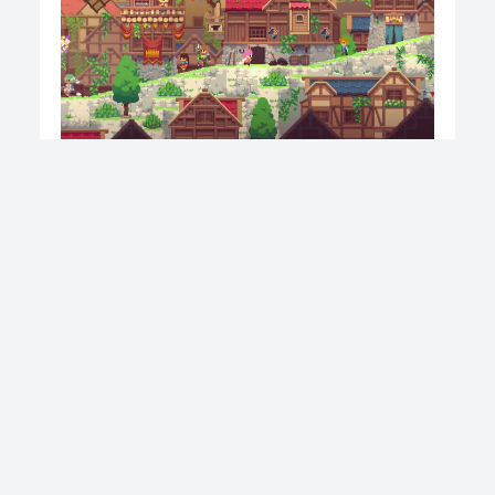
△ドット絵で描かれる壮大な世界を冒険しよう！
販売ページ
https://www.microsoft.com/ja-
jp/p/%E3%83%95%E3%82%A7%E3%83%8E%E3%
phoenotopia-awakening/9npz6ffxxlft?
activetab=pivot:overviewtab
＿＿＿＿＿＿＿＿＿＿＿＿＿＿＿＿＿＿＿＿＿＿