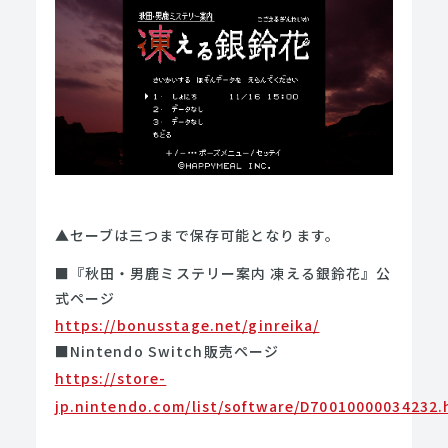
▲セーブは三つまで保存可能となります。
■『秋田・男鹿ミステリー案内 凍える銀鈴花』公
式ページ
https://bonusstage.net/ginreika/
■Nintendo Switch販売ページ
https://store-
jp.nintendo.com/list/software/D70010000034232.
＿＿＿＿＿＿＿＿＿＿＿＿＿＿＿＿＿＿＿＿＿＿