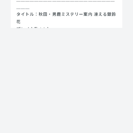
＿＿＿
タイトル：秋田・男鹿ミステリー案内 凍える銀鈴
花
プレイ人数：1人
Nintendo Switch(ダウンロード専用ソフト)
発売日：2020年12月24日
価格：2000円（税込み）
IARC：7+（7歳以上対象）
＿＿＿＿＿＿＿＿＿＿＿＿＿＿＿＿＿＿＿＿＿＿
＿＿＿
©2020 HAPPYMEAL Inc.