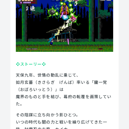
❖ストーリー❖
天保九年、世情の動乱に乗じて、
如月玄蕃（きさらぎ　げんば）率いる「朧一党
（おぼろいっとう）」は
魔界のものと手を結び、幕府の転覆を画策してい
た。
その陰謀に立ち向かう影ひとつ。
いつの時代も闇の力と戦いを繰り広げてきた一
族、封魔忍の末裔、カイナ。