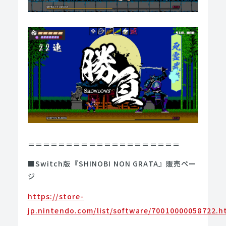
＝＝＝＝＝＝＝＝＝＝＝＝＝＝＝＝＝＝＝＝
■Switch版『SHINOBI NON GRATA』販売ペー
ジ
https://store-
jp.nintendo.com/list/software/70010000058722.h