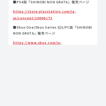
■PS4版『SHINOBI NON GRATA』販売ページ
https://store.playstation.com/ja-
jp/concept/10006173
■Xbox One/Xbox Series X|S/PC版『SHINOBI
NON GRATA』販売ページ
https://www.xbox.com/ja-
jp/games/store/shinobi-non-
grata/9nq4fhl918bt
＝＝＝＝＝＝＝＝＝＝＝＝＝＝＝＝＝＝＝＝
＿＿＿＿＿＿＿＿＿＿＿＿＿＿＿＿＿＿＿＿＿＿
＿＿＿
タイトル：SHINOBI NON GRATA
プレイ人数：1人
Steam/Switch/PS4/Xbox