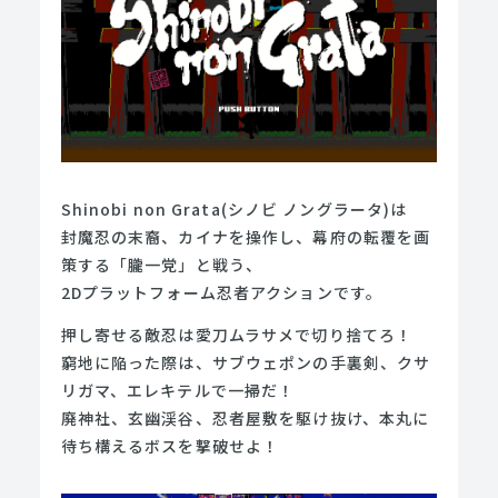
Shinobi non Grata(シノビ ノングラータ)は
封魔忍の末裔、カイナを操作し、幕府の転覆を画
策する「朧一党」と戦う、
2Dプラットフォーム忍者アクションです。
押し寄せる敵忍は愛刀ムラサメで切り捨てろ！
窮地に陥った際は、サブウェポンの手裏剣、クサ
リガマ、エレキテルで一掃だ！
廃神社、玄幽渓谷、忍者屋敷を駆け抜け、本丸に
待ち構えるボスを撃破せよ！