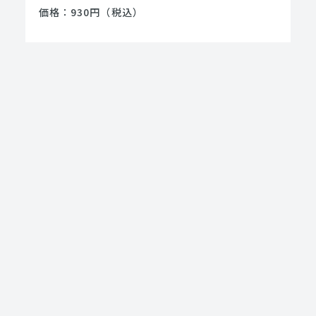
価格：930円（税込）
＿＿＿＿＿＿＿＿＿＿＿＿＿＿＿＿＿＿＿＿＿＿
＿＿＿
©Gotcha Gotcha Games Inc. ©ESQUADRA
Inc.
RELATED