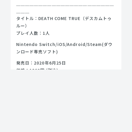
＿＿＿＿＿＿＿＿＿＿＿＿＿＿＿＿＿＿＿＿＿＿
＿＿＿
タイトル：DEATH COME TRUE（デスカムトゥ
ルー）
プレイ人数：1人
Nintendo Switch/iOS/Android/Steam(ダウ
ンロード専売ソフト)
発売日：2020年6月25日
価格：1960円 (税込)
CERO：B (12歳以上対象)
＿＿＿＿＿＿＿＿＿＿＿＿＿＿＿＿＿＿＿＿＿＿
＿＿＿
©️2020 IzanagiGames, Inc. All rights
reserved