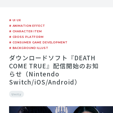
# UI UX
# ANIMATION EFFECT
# CHARACTER ITEM
# CROSS PLATFORM
# CONSUMER GAME DEVELOPMENT
# BACKGROUND ILLUST
ダウンロードソフト『DEATH
COME TRUE』配信開始のお知
らせ（Nintendo
Switch/iOS/Android）
Unity