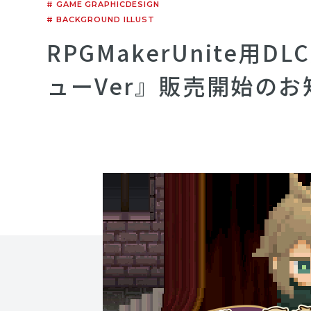
# GAME GRAPHICDESIGN
# BACKGROUND ILLUST
RPGMakerUnite
ューVer』販売開始のお