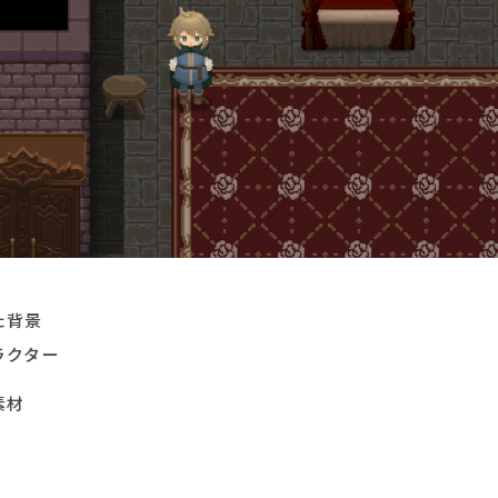
た背景
ラクター
素材