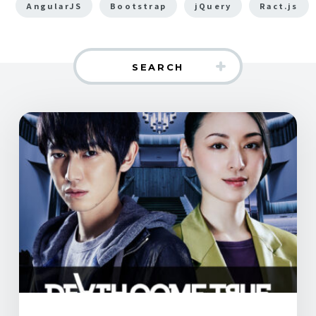
AngularJS
Bootstrap
jQuery
Ract.js
SEARCH