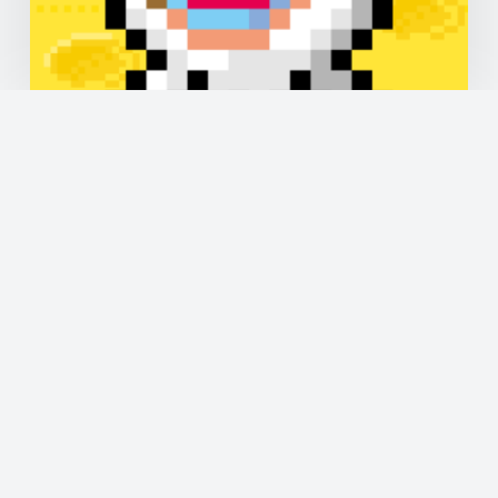
株式会社ゲオネットワークスと共同開発
したスマートフォン向けレトロゲーム
『インベーダーライン ～激ムズシュー
ティングゲーム～』配信開始
使用言語
JavaScript