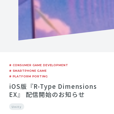
# CONSUMER GAME DEVELOPMENT
# SMARTPHONE GAME
# PLATFORM PORTING
iOS版『R-Type Dimensions
EX』 配信開始のお知らせ
Unity