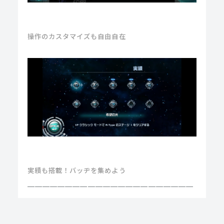
操作のカスタマイズも自由自在
実績も搭載！バッヂを集めよう
＿＿＿＿＿＿＿＿＿＿＿＿＿＿＿＿＿＿＿＿＿＿
＿＿＿
タイトル：R-Type Dimensions EX（アールタイ