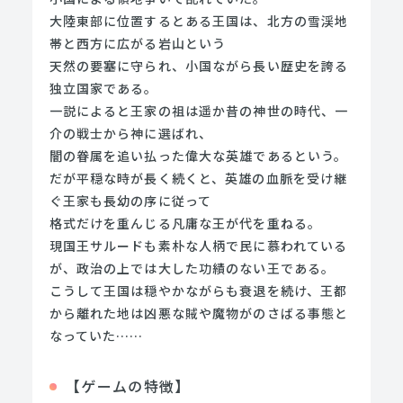
大陸東部に位置するとある王国は、北方の雪渓地
帯と西方に広がる岩山という
天然の要塞に守られ、小国ながら長い歴史を誇る
独立国家である。
一説によると王家の祖は遥か昔の神世の時代、一
介の戦士から神に選ばれ、
闇の眷属を追い払った偉大な英雄であるという。
だが平穏な時が長く続くと、英雄の血脈を受け継
ぐ王家も長幼の序に従って
格式だけを重んじる凡庸な王が代を重ねる。
現国王サルードも素朴な人柄で民に慕われている
が、政治の上では大した功績のない王である。
こうして王国は穏やかながらも衰退を続け、王都
から離れた地は凶悪な賊や魔物がのさばる事態と
なっていた……
【ゲームの特徴】