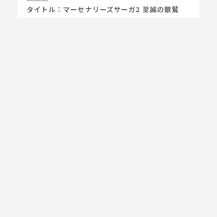
タイトル：マーセナリーズサーガ2 至誠の銀鷲
プレイ人数：1人
Steam
発売日：2023年10月12日
価格：1,200円（税込み）
＿＿＿＿＿＿＿＿＿＿＿＿＿＿＿＿＿＿＿＿＿＿
＿＿＿
©RideonJapan,Inc.© Rideon,Inc.
RELATED