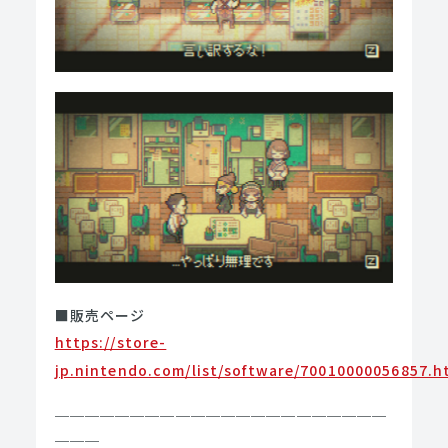
■販売ページ
https://store-
jp.nintendo.com/list/software/70010000056857.h
＿＿＿＿＿＿＿＿＿＿＿＿＿＿＿＿＿＿＿＿＿＿
＿＿＿