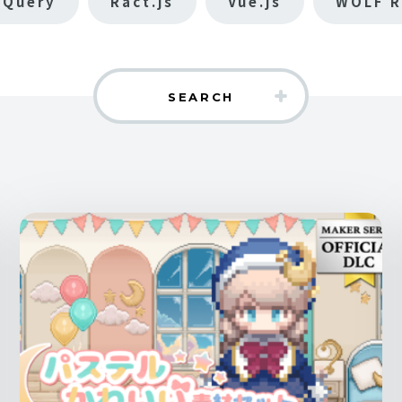
jQuery
Ract.js
Vue.js
WOLF R
SEARCH