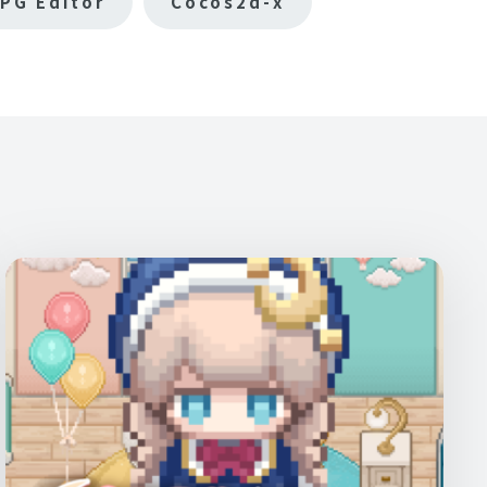
PG Editor
Cocos2d-x