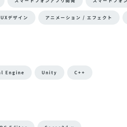
スマートフォンアプリ開発
スマートフォ
/ UXデザイン
アニメーション / エフェクト
al Engine
Unity
C++