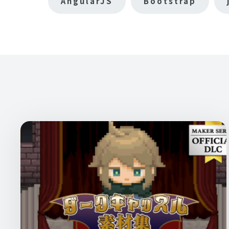
AngularJS
Bootstrap