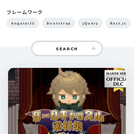
フレームワーク
AngularJS
Bootstrap
jQuery
Ract.js
SEARCH