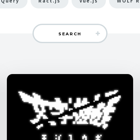
jQuery
Ract.js
Vue.js
WOLF R
SEARCH