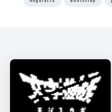
AngularJS
Bootstrap