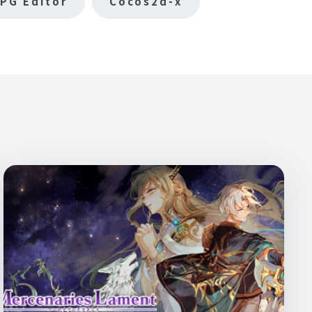
PG Editor
Cocos2d-x