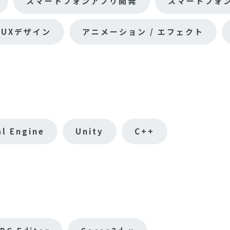
スマートフォンアプリ開発
スマートフォ
/ UXデザイン
アニメーション / エフェクト
al Engine
Unity
C++