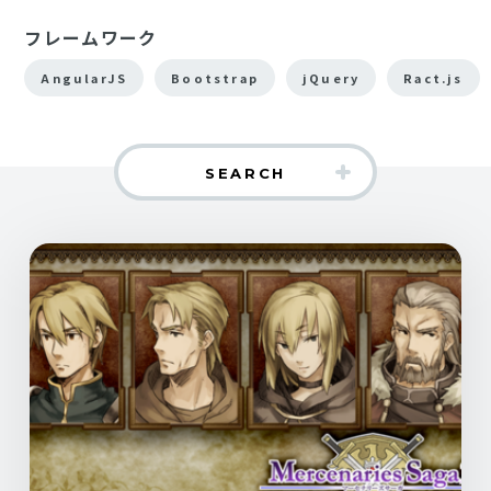
フレームワーク
AngularJS
Bootstrap
jQuery
Ract.js
SEARCH